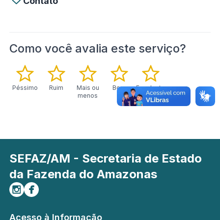
Contato
Como você avalia este serviço?
Péssimo
Ruim
Mais ou
Bom
Excelente
menos
SEFAZ/AM - Secretaria de Estado
da Fazenda do Amazonas
Siga-nos no Instagram
Curta-nos no Facebook
Acesso à Informação