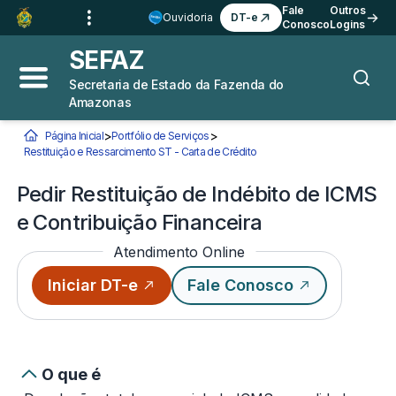
Ir para o
Conteúdo
1
Fale
Outros
Ouvidoria
DT-e
Conosco
Logins
Ir para a
Busca
2
SEFAZ
Ir para a
Navegação
3
Secretaria de Estado da Fazenda do
Abrir menu principal
Busca
Amazonas
Ir para o
Rodapé
4
>
>
Página Inicial
Portfólio de Serviços
Você está aqui:
Restituição e Ressarcimento ST - Carta de Crédito
Pedir Restituição de Indébito 
Pedir Restituição de Indébito de ICMS
e Contribuição Financeira
Atendimento Online
Iniciar DT-e
Fale Conosco
O que é