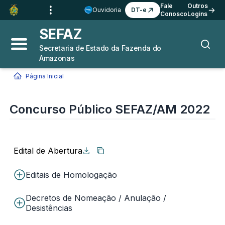
Ir para o
Conteúdo
1
Fale
Outros
Ouvidoria
DT-e
Conosco
Logins
Ir para a
Busca
2
SEFAZ
Ir para a
Navegação
3
Secretaria de Estado da Fazenda do
Abrir menu principal
Busca
Amazonas
Ir para o
Rodapé
4
Página Inicial
Concurso Público SEFAZ/AM 2022
Você está aqui:
Concurso Público SEFAZ/AM 2022
Edital de Abertura
Copiar link
Editais de Homologação
Decretos de Nomeação / Anulação /
Desistências