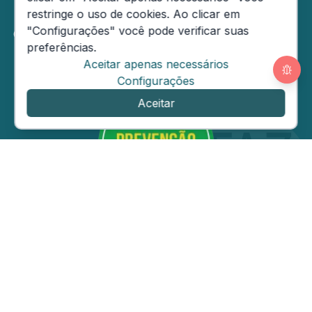
restringe o uso de cookies. Ao clicar em
"Configurações" você pode verificar suas
Configurações dos
Cookies
preferências.
Aceitar apenas necessários
Configurações
Aceitar
Secretaria de Estado da Fazenda do Amazonas
Av André Araújo, 150 - Aleixo - CEP: 69060-000
Segunda
a Sexta das 08h às
14h
Email:
ouvidoria@sefaz.am.gov.br