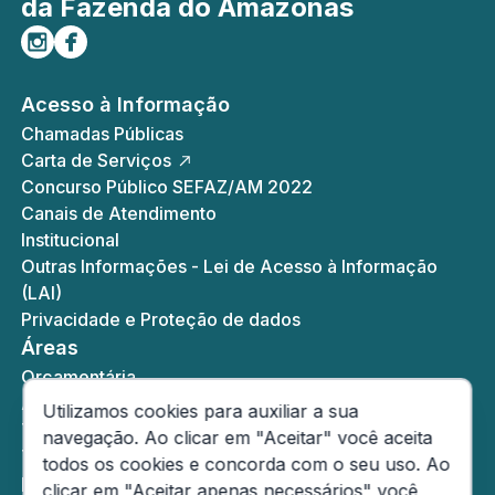
da Fazenda do Amazonas
Siga-nos no Instagram
Curta-nos no Facebook
Acesso à Informação
Chamadas Públicas
Carta de Serviços
Concurso Público SEFAZ/AM 2022
Canais de Atendimento
Institucional
Outras Informações - Lei de Acesso à Informação
(LAI)
Privacidade e Proteção de dados
Áreas
Orçamentária
Administrativa
Consentimento de Cookies
Utilizamos cookies para auxiliar a sua
Tributária
navegação. Ao clicar em "Aceitar" você aceita
Tesouro Estadual
todos os cookies e concorda com o seu uso. Ao
Mapa do Site
clicar em "Aceitar apenas necessários" você