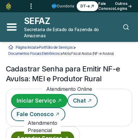
Ir para o
Conteúdo
1
Fale
Outros
Ouvidoria
DT-e
Conosco
Logins
Ir para a
Busca
2
SEFAZ
Ir para a
Navegação
3
Secretaria de Estado da Fazenda do
Abrir menu principal
Busca
Amazonas
Ir para o
Rodapé
4
>
>
Página Inicial
Portfólio de Serviços
Você está aqui:
>
Documentos Fiscais Eletrônicos
Nota Fiscal Avulsa (NF-e Avulsa)
Cadastrar Senha
Cadastrar Senha para Emitir NF-e
Avulsa: MEI e Produtor Rural
Atendimento Online
Iniciar Serviço
Chat
Fale Conosco
Atendimento
Presencial