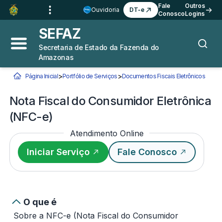
Ir para o
Conteúdo
1
Fale
Outros
Ouvidoria
DT-e
Conosco
Logins
Ir para a
Busca
2
SEFAZ
Ir para a
Navegação
3
Secretaria de Estado da Fazenda do
Abrir menu principal
Busca
Amazonas
Ir para o
Rodapé
4
>
>
Página Inicial
Portfólio de Serviços
Documentos Fiscais Eletrônicos
Nota F
Você está aqui:
Nota Fiscal do Consumidor Eletrônica
(NFC-e)
Atendimento Online
Iniciar Serviço
Fale Conosco
O que é
Sobre a NFC-e (Nota Fiscal do Consumidor