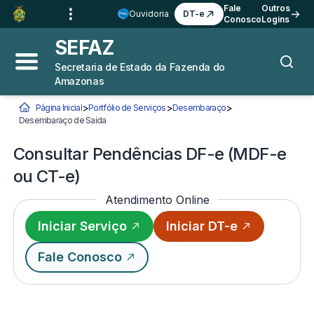
Ir para o
Conteúdo
1
Fale
Outros
Ouvidoria
DT-e
Conosco
Logins
Ir para a
Busca
2
SEFAZ
Ir para a
Navegação
3
Secretaria de Estado da Fazenda do
Abrir menu principal
Busca
Amazonas
Ir para o
Rodapé
4
>
>
>
Página Inicial
Portfólio de Serviços
Desembaraço
Você está aqui:
Desembaraço de Saída
Consultar Pendências DF-e (MDF-e ou CT-e)
Consultar Pendências DF-e (MDF-e
ou CT-e)
Atendimento Online
Iniciar Serviço
Iniciar DT-e
Fale Conosco