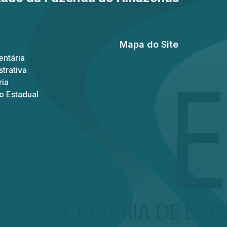
Mapa do Site
ntária
trativa
ria
o Estadual