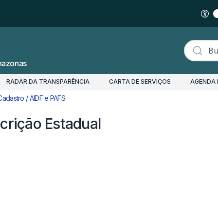
Buscar s
mazonas
RADAR DA TRANSPARÊNCIA
CARTA DE SERVIÇOS
AGENDA 
Cadastro / AIDF e PAFS
Gestão Cadastral e de Inscrição Estadual
crição Estadual