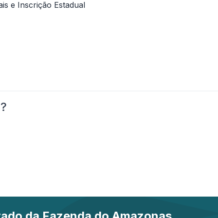
is e Inscrição Estadual
o?
stado da Fazenda do Amazonas