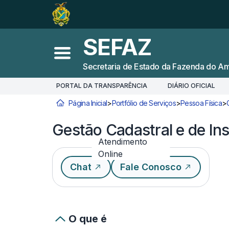
Ir para o
Conteúdo
1
Ir para a
Busca
2
SEFAZ
Ir para a
Navegação
3
Abrir menu principal
Secretaria de Estado da Fazenda do A
Ir para o
Rodapé
4
PORTAL DA TRANSPARÊNCIA
DIÁRIO OFICIAL
Página Inicial
>
Portfólio de Serviços
>
Pessoa Física
>
Você está aqui:
Gestão Cadastral e de Ins
Atendimento
Online
Chat
Fale Conosco
O que é