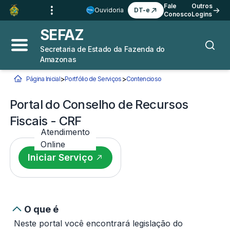
Ir para o
Conteúdo
1
Fale
Outros
Ouvidoria
DT-e
Conosco
Logins
Ir para a
Busca
2
SEFAZ
Ir para a
Navegação
3
Secretaria de Estado da Fazenda do
Abrir menu principal
Busca
Amazonas
Ir para o
Rodapé
4
>
>
Página Inicial
Portfólio de Serviços
Contencioso
Portal do Conselho de Re
Você está aqui:
Portal do Conselho de Recursos
Fiscais - CRF
Atendimento
Online
Iniciar Serviço
O que é
Neste portal você encontrará legislação do