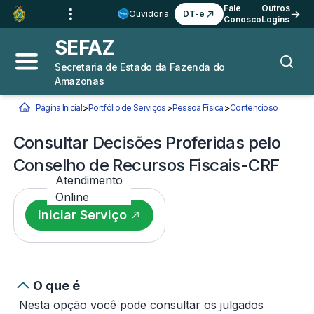
Ir para o
Conteúdo
1
Fale
Outros
Ouvidoria
DT-e
Conosco
Logins
Ir para a
Busca
2
SEFAZ
Ir para a
Navegação
3
Secretaria de Estado da Fazenda do
Abrir menu principal
Busca
Amazonas
Ir para o
Rodapé
4
>
>
>
Página Inicial
Portfólio de Serviços
Pessoa Física
Contencioso
Consultar
Você está aqui:
Consultar Decisões Proferidas pelo
Conselho de Recursos Fiscais-CRF
Atendimento
Online
Iniciar Serviço
O que é
Nesta opção você pode consultar os julgados