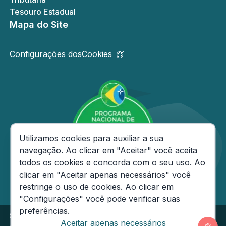
Tesouro Estadual
Mapa do Site
Configurações dos
Cookies
Consentimento de Cookies
Utilizamos cookies para auxiliar a sua
navegação. Ao clicar em "Aceitar" você aceita
todos os cookies e concorda com o seu uso. Ao
clicar em "Aceitar apenas necessários" você
restringe o uso de cookies. Ao clicar em
"Configurações" você pode verificar suas
preferências.
Secretaria de Estado da Fazenda do Amazonas
Aceitar apenas necessários
Av André Araújo, 150 - Aleixo - CEP: 69060-000
Segunda