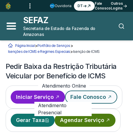
Ir para o
Conteúdo
1
Fale
Outros
Ouvidoria
DT-e
Conosco
Logins
Ir para a
Busca
2
SEFAZ
Ir para a
Navegação
3
Secretaria de Estado da Fazenda do
Abrir menu principal
Busca
Amazonas
Ir para o
Rodapé
4
>
>
Página Inicial
Portfólio de Serviços
Você está aqui:
>
Isenções de ICMS e Regimes Especiais
Isenção de ICMS
Pedir Baixa da Restriç
Pedir Baixa da Restrição Tributária
Veicular por Benefício de ICMS
Atendimento Online
Iniciar Serviço
Fale Conosco
Atendimento
Presencial
Gerar Taxa
Agendar Serviço