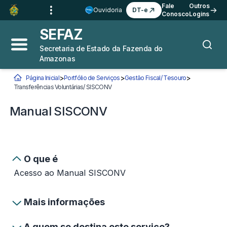
Ir para o
Conteúdo
1
Fale
Outros
Ouvidoria
DT-e
Conosco
Logins
Ir para a
Busca
2
SEFAZ
Ir para a
Navegação
3
Secretaria de Estado da Fazenda do
Abrir menu principal
Busca
Amazonas
Ir para o
Rodapé
4
>
>
>
Página Inicial
Portfólio de Serviços
Gestão Fiscal/ Tesouro
Você está aqui:
Transferências Voluntárias/ SISCONV
Manual SISCONV
Manual SISCONV
O que é
Acesso ao Manual SISCONV
Mais informações
A quem se destina este serviço?