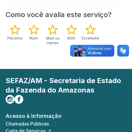
Como você avalia este serviço?
Péssimo
Ruim
Mais ou
Bom
Excelente
menos
SEFAZ/AM - Secretaria de Estado
da Fazenda do Amazonas
Siga-nos no Instagram
Curta-nos no Facebook
Acesso à Informação
Chamadas Públicas
Carta de Serviços