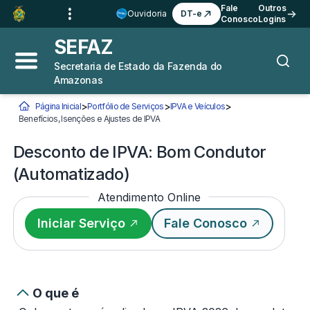
Ir para o
Conteúdo
1
Fale
Outros
Ouvidoria
DT-e
Conosco
Logins
Ir para a
Busca
2
SEFAZ
Ir para a
Navegação
3
Secretaria de Estado da Fazenda do
Abrir menu principal
Busca
Amazonas
Ir para o
Rodapé
4
>
>
>
Página Inicial
Portfólio de Serviços
IPVA e Veículos
Você está aqui:
Benefícios, Isenções e Ajustes de IPVA
Desconto de IPVA: Bom Condutor (Autom
Desconto de IPVA: Bom Condutor
(Automatizado)
Atendimento Online
Iniciar Serviço
Fale Conosco
O que é