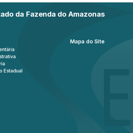
stado da Fazenda do Amazonas
Mapa do Site
ntária
trativa
ria
o Estadual