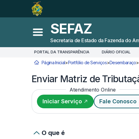
Ir para o
Conteúdo
1
Ir para a
Busca
2
SEFAZ
Ir para a
Navegação
3
Abrir menu principal
Secretaria de Estado da Fazenda do A
Ir para o
Rodapé
4
PORTAL DA TRANSPARÊNCIA
DIÁRIO OFICIAL
Página Inicial
>
Portfólio de Serviços
>
Desembaraço
>
Você está aqui:
Enviar Matriz de Tributa
Atendimento Online
Iniciar Serviço
Fale Conosco
O que é