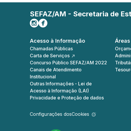
SEFAZ/AM - Secretaria de E
Siga-nos no Instagram
Curta-nos no Facebook
Acesso à Informação
Áreas
Chamadas Públicas
Orçame
Carta de Serviços
Adminis
Concurso Público SEFAZ/AM 2022
Tributá
Canais de Atendimento
Tesour
Institucional
Outras Informações - Lei de
Acesso à Informação (LAI)
Privacidade e Proteção de dados
Configurações dos
Cookies