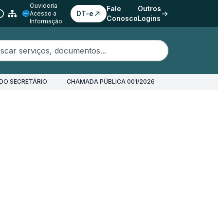
Ouvidoria
Fale
Outros
DT-e
Acesso a
Conosco
Logins
Informação
erviços, documentos...
DO SECRETÁRIO
CHAMADA PÚBLICA 001/2026
XML