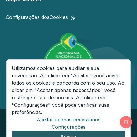
Configurações dos
Cookies
Consentimento de Cookies
Utilizamos cookies para auxiliar a sua
navegação. Ao clicar em "Aceitar" você aceita
todos os cookies e concorda com o seu uso. Ao
clicar em "Aceitar apenas necessários" você
restringe o uso de cookies. Ao clicar em
"Configurações" você pode verificar suas
preferências.
Secretaria de Estado da Fazenda do Amazonas
Aceitar apenas necessários
Av André Araújo, 150 - Aleixo - CEP: 69060-000
Segunda
Configurações
a Sexta das 08h às
14h
Email:
ouvidoria@sefaz.am.gov.br
Aceitar