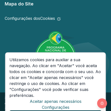
Mapa do Site
Configurações dos
Cookies
Consentimento de Cookies
Utilizamos cookies para auxiliar a sua
navegação. Ao clicar em "Aceitar" você aceita
todos os cookies e concorda com o seu uso. Ao
clicar em "Aceitar apenas necessários" você
restringe o uso de cookies. Ao clicar em
"Configurações" você pode verificar suas
preferências.
Secretaria de Estado da Fazenda do Amazonas
Aceitar apenas necessários
Av André Araújo, 150 - Aleixo - CEP: 69060-000
Segunda
Configurações
a Sexta das 08h às