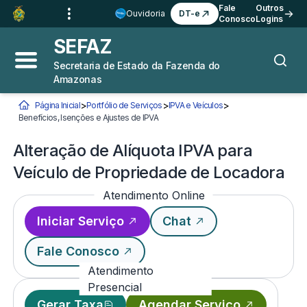
Ir para o
Conteúdo
1
Fale
Outros
Ouvidoria
DT-e
Conosco
Logins
Ir para a
Busca
2
SEFAZ
Ir para a
Navegação
3
Secretaria de Estado da Fazenda do
Abrir menu principal
Busca
Amazonas
Ir para o
Rodapé
4
>
>
>
Página Inicial
Portfólio de Serviços
IPVA e Veículos
Você está aqui:
Benefícios, Isenções e Ajustes de IPVA
Alteração de Alíquota IPVA para Veículo 
Alteração de Alíquota IPVA para
Veículo de Propriedade de Locadora
Atendimento Online
Iniciar Serviço
Chat
Fale Conosco
Atendimento
Presencial
Gerar Taxa
Agendar Serviço