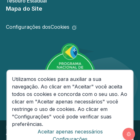
Tesouro Estadual
Mapa do Site
Configurações dos
Cookies
Consentimento de Cookies
Utilizamos cookies para auxiliar a sua
navegação. Ao clicar em "Aceitar" você aceita
todos os cookies e concorda com o seu uso. Ao
clicar em "Aceitar apenas necessários" você
restringe o uso de cookies. Ao clicar em
"Configurações" você pode verificar suas
preferências.
Secretaria de Estado da Fazenda do Amazonas
Aceitar apenas necessários
Av André Araújo, 150 - Aleixo - CEP: 69060-000
Segunda
Configurações
a Sexta das 08h às