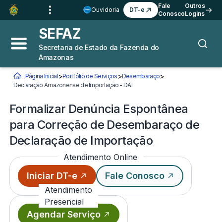
Ir para o
Conteúdo
1
Fale
Outros
Ouvidoria
DT-e
Conosco
Logins
Ir para a
Busca
2
SEFAZ
Ir para a
Navegação
3
Secretaria de Estado da Fazenda do
Abrir menu principal
Busca
Amazonas
Ir para o
Rodapé
4
>
>
>
Página Inicial
Portfólio de Serviços
Desembaraço
Você está aqui:
Declaração Amazonense de Importação - DAI
Formalizar Denúncia Espontânea 
Formalizar Denúncia Espontânea
para Correção de Desembaraço de
Declaração de Importação
Atendimento Online
Iniciar DT-e
Fale Conosco
Atendimento
Presencial
Agendar Serviço