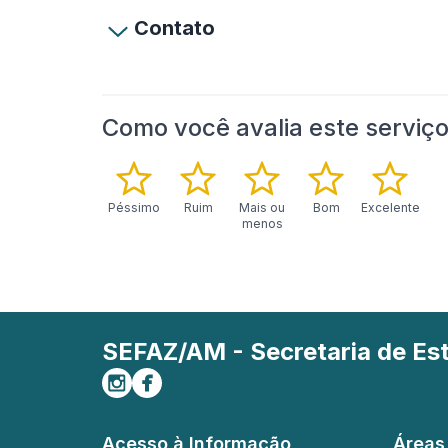
Contato
Como você avalia este serviç
Péssimo
Ruim
Mais ou
Bom
Excelente
menos
SEFAZ/AM - Secretaria de E
Siga-nos no Instagram
Curta-nos no Facebook
Acesso à Informação
Áreas