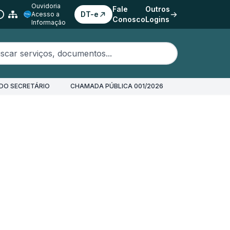
Ouvidoria
Fale
Outros
DT-e
Acesso a
Conosco
Logins
Informação
erviços, documentos...
DO SECRETÁRIO
CHAMADA PÚBLICA 001/2026
o de Veículo Novo (Pessoa com Deficiência Não Condutora do Veículo)