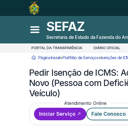
Ir para o
Conteúdo
1
Ir para a
Busca
2
SEFAZ
Ir para a
Navegação
3
Abrir menu principal
Secretaria de Estado da Fazenda do A
Ir para o
Rodapé
4
PORTAL DA TRANSPARÊNCIA
DIÁRIO OFICIAL
Página Inicial
>
Portfólio de Serviços
>
Isenções de IC
Você está aqui:
Pedir Isenção de ICMS: A
Novo (Pessoa com Defici
Veículo)
Atendimento Online
Iniciar Serviço
Fale Conosco