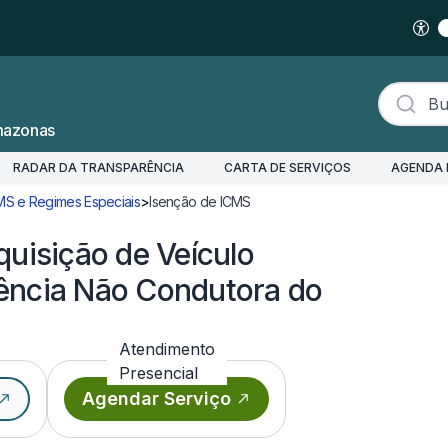
Buscar s
mazonas
RADAR DA TRANSPARÊNCIA
CARTA DE SERVIÇOS
AGENDA 
MS e Regimes Especiais
>
Isenção de ICMS
Pedir Isenção de ICMS: Aquisiçã
quisição de Veículo
ência Não Condutora do
Atendimento
Presencial
Agendar Serviço