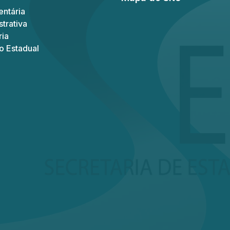
ntária
trativa
ria
o Estadual