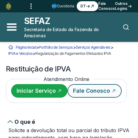
Ir para o
Conteúdo
1
Fale
Outros
Ouvidoria
DT-e
Conosco
Logins
Ir para a
Busca
2
SEFAZ
Ir para a
Navegação
3
Secretaria de Estado da Fazenda do
Abrir menu principal
Busca
Amazonas
Ir para o
Rodapé
4
>
>
>
Página Inicial
Portfólio de Serviços
Serviços Agendáveis
Você está aqui:
>
IPVA e Veículos
Regularização de Pagamentos Efetuados IPVA
Restituição de I
Restituição de IPVA
Atendimento Online
Iniciar Serviço
Fale Conosco
O que é
Solicite a devolução total ou parcial do tributo IPVA
pago indevidamente, com base na legislação