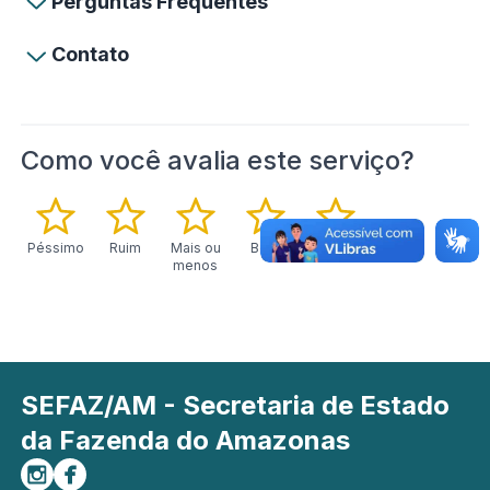
Perguntas Frequentes
Contato
Como você avalia este serviço?
Péssimo
Ruim
Mais ou
Bom
Excelente
menos
SEFAZ/AM - Secretaria de Estado
da Fazenda do Amazonas
Siga-nos no Instagram
Curta-nos no Facebook