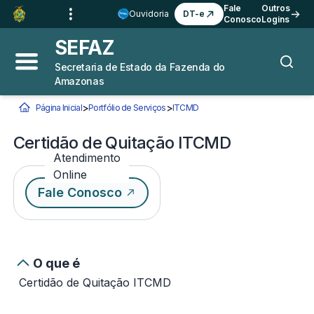
Ir para o
Conteúdo
1
Fale
Outros
Ouvidoria
DT-e
Conosco
Logins
Ir para a
Busca
2
SEFAZ
Ir para a
Navegação
3
Secretaria de Estado da Fazenda do
Abrir menu principal
Busca
Amazonas
Ir para o
Rodapé
4
>
>
Página Inicial
Portfólio de Serviços
ITCMD
Certidão de Quitação ITCMD
Você está aqui:
Certidão de Quitação ITCMD
Atendimento
Online
Fale Conosco
O que é
Certidão de Quitação ITCMD