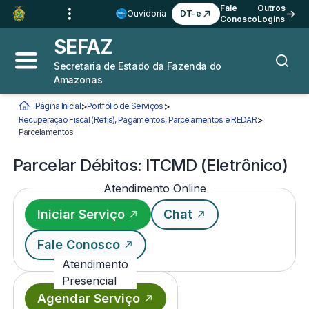
Ir para o
Conteúdo
1
Fale
Outros
Ouvidoria
DT-e
Conosco
Logins
Ir para a
Busca
2
SEFAZ
Ir para a
Navegação
3
Secretaria de Estado da Fazenda do
Abrir menu principal
Busca
Amazonas
Ir para o
Rodapé
4
>
>
Página Inicial
Portfólio de Serviços
>
Recuperação Fiscal (Refis), Pagamentos, Parcelamentos e REDAR
Você está aqui:
Parcelamentos
Parcelar Débitos: ITCMD (Eletrônico)
Parcelar Débitos: ITCMD (Eletrônico)
Atendimento Online
Iniciar Serviço
Chat
Fale Conosco
Atendimento
Presencial
Agendar Serviço