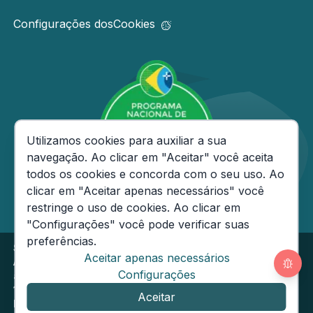
Configurações dos
Cookies
Consentimento de Cookies
Utilizamos cookies para auxiliar a sua
navegação. Ao clicar em "Aceitar" você aceita
todos os cookies e concorda com o seu uso. Ao
clicar em "Aceitar apenas necessários" você
restringe o uso de cookies. Ao clicar em
"Configurações" você pode verificar suas
preferências.
Secretaria de Estado da Fazenda do Amazonas
Aceitar apenas necessários
Av André Araújo, 150 - Aleixo - CEP: 69060-000
Segunda
Configurações
a Sexta das 08h às
14h
Email:
ouvidoria@sefaz.am.gov.br
Aceitar
Fone: (92) 2121-1600