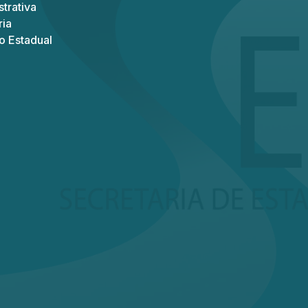
trativa
ria
o Estadual