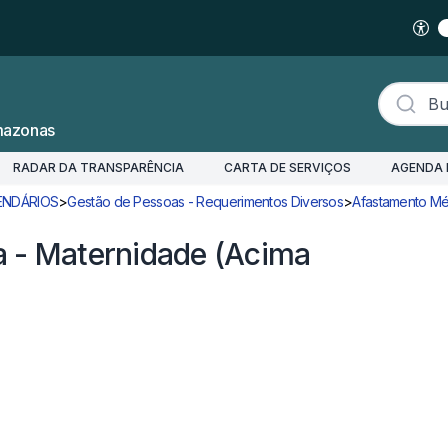
Buscar s
mazonas
RADAR DA TRANSPARÊNCIA
CARTA DE SERVIÇOS
AGENDA 
ENDÁRIOS
>
Gestão de Pessoas - Requerimentos Diversos
>
Afastamento M
a - Maternidade (Acima