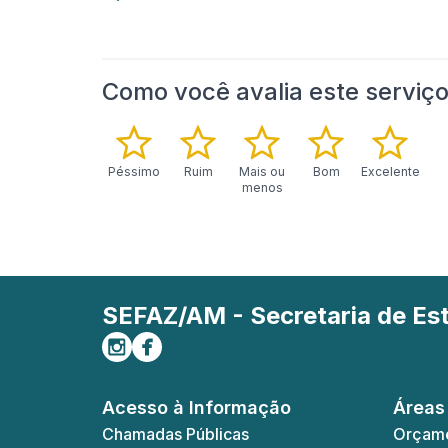
Como você avalia este serviç
Péssimo
Ruim
Mais ou
Bom
Excelente
menos
SEFAZ/AM - Secretaria de E
Siga-nos no Instagram
Curta-nos no Facebook
Acesso à Informação
Áreas
Chamadas Públicas
Orçame