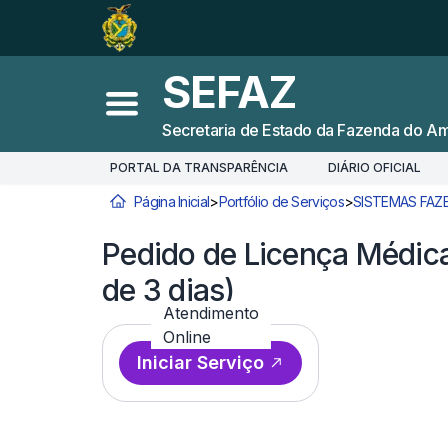
Ir para o
Conteúdo
1
Ir para a
Busca
2
SEFAZ
Ir para a
Navegação
3
Abrir menu principal
Secretaria de Estado da Fazenda do A
Ir para o
Rodapé
4
PORTAL DA TRANSPARÊNCIA
DIÁRIO OFICIAL
Página Inicial
>
Portfólio de Serviços
>
SISTEMAS FAZ
Você está aqui:
Pedido de Licença Médic
de 3 dias)
Atendimento
Online
Iniciar Serviço