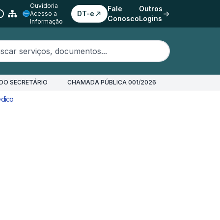
Ouvidoria
Fale
Outros
DT-e
Acesso a
Conosco
Logins
Informação
erviços, documentos...
DO SECRETÁRIO
CHAMADA PÚBLICA 001/2026
édico
Pedido de Licença Médica - Maternidade (Acima de 3 dias)