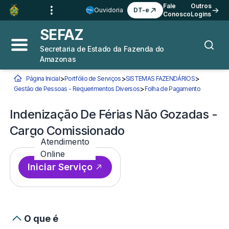
Ir para o
Conteúdo
1
Fale
Outros
Ouvidoria
DT-e
Conosco
Logins
Ir para a
Busca
2
SEFAZ
Ir para a
Navegação
3
Secretaria de Estado da Fazenda do
Abrir menu principal
Busca
Amazonas
Ir para o
Rodapé
4
>
>
>
Página Inicial
Portfólio de Serviços
SISTEMAS FAZENDÁRIOS
Você está aqui:
>
Gestão de Pessoas - Requerimentos Diversos
Folha de Pagamento
Indenizaç
Indenização De Férias Não Gozadas -
Cargo Comissionado
Atendimento
Online
Iniciar Serviço
O que é