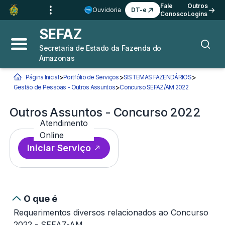
Ir para o
Conteúdo
1
Fale
Outros
Ouvidoria
DT-e
Conosco
Logins
Ir para a
Busca
2
SEFAZ
Ir para a
Navegação
3
Secretaria de Estado da Fazenda do
Abrir menu principal
Busca
Amazonas
Ir para o
Rodapé
4
>
>
>
Página Inicial
Portfólio de Serviços
SISTEMAS FAZENDÁRIOS
Você está aqui:
>
Gestão de Pessoas - Outros Assuntos
Concurso SEFAZ/AM 2022
Outros Assun
Outros Assuntos - Concurso 2022
Atendimento
Online
Iniciar Serviço
O que é
Requerimentos diversos relacionados ao Concurso
2022 - SEFAZ-AM