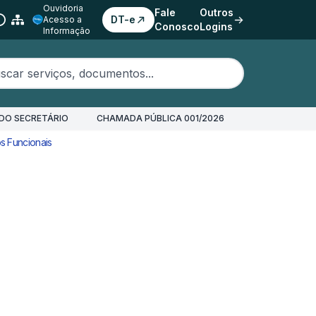
Ouvidoria
Fale
Outros
DT-e
Acesso a
Conosco
Logins
Informação
erviços, documentos...
DO SECRETÁRIO
CHAMADA PÚBLICA 001/2026
s Funcionais
Apresentação de Certidões de Antecedentes Criminais