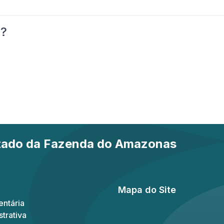
o?
stado da Fazenda do Amazonas
Mapa do Site
ntária
trativa