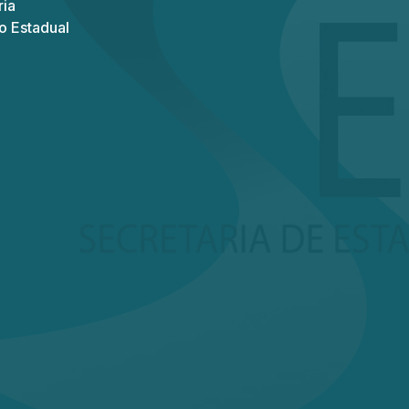
ria
o Estadual