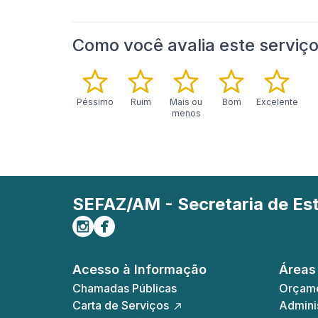
Como você avalia este serviç
Péssimo
Ruim
Mais ou
Bom
Excelente
menos
SEFAZ/AM - Secretaria de E
Siga-nos no Instagram
Curta-nos no Facebook
Acesso à Informação
Áreas
Chamadas Públicas
Orçame
Carta de Serviços
Adminis