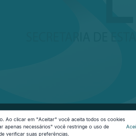
onas
o. Ao clicar em "Aceitar" você aceita todos os cookies
-000
Segunda a Sexta das 08h às 14h
Email:
ouvidoria
ar apenas necessários" você restringe o uso de
Acei
e verificar suas preferências.