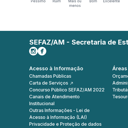
Péssimo
Ruim
Mais ou
Bom
Excelente
menos
SEFAZ/AM - Secretaria de E
Siga-nos no Instagram
Curta-nos no Facebook
Acesso à Informação
Áreas
Chamadas Públicas
Orçame
Carta de Serviços
Adminis
Concurso Público SEFAZ/AM 2022
Tributá
Canais de Atendimento
Tesour
Institucional
Outras Informações - Lei de
Acesso à Informação (LAI)
Privacidade e Proteção de dados