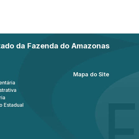
stado da Fazenda do Amazonas
Mapa do Site
ntária
trativa
ria
o Estadual