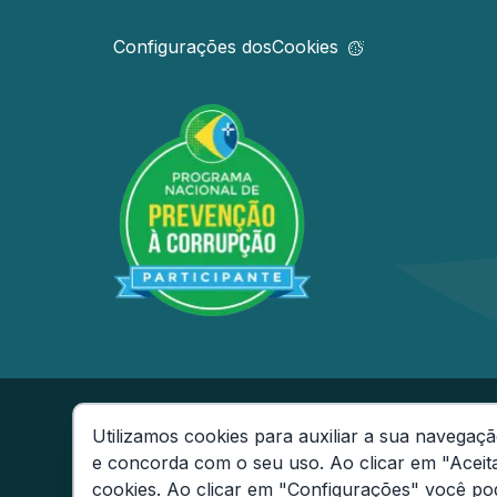
Configurações dos
Cookies
Secretaria de Estado da Fazenda do Amaz
Utilizamos cookies para auxiliar a sua navegaçã
Av André Araújo, 150 - Aleixo - CEP: 69060
e concorda com o seu uso. Ao clicar em "Aceit
Fone: (92) 2121-1600
Consentimento de Cookies
cookies. Ao clicar em "Configurações" você pod