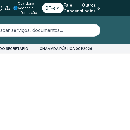
Ouvidoria
Fale
Outros
DT-e
Acesso a
Conosco
Logins
Informação
erviços, documentos...
DO SECRETÁRIO
CHAMADA PÚBLICA 001/2026
s (REDAR)