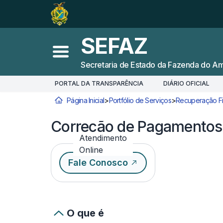
Ir para o
Conteúdo
1
Ir para a
Busca
2
SEFAZ
Ir para a
Navegação
3
Abrir menu principal
Secretaria de Estado da Fazenda do A
Ir para o
Rodapé
4
PORTAL DA TRANSPARÊNCIA
DIÁRIO OFICIAL
Página Inicial
>
Portfólio de Serviços
>
Recuperação Fi
Você está aqui:
Correção de Pagamentos
Atendimento
Online
Fale Conosco
O que é