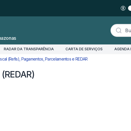
Buscar s
mazonas
RADAR DA TRANSPARÊNCIA
CARTA DE SERVIÇOS
AGENDA 
scal (Refis), Pagamentos, Parcelamentos e REDAR
Correção de Pagamento
 (REDAR)