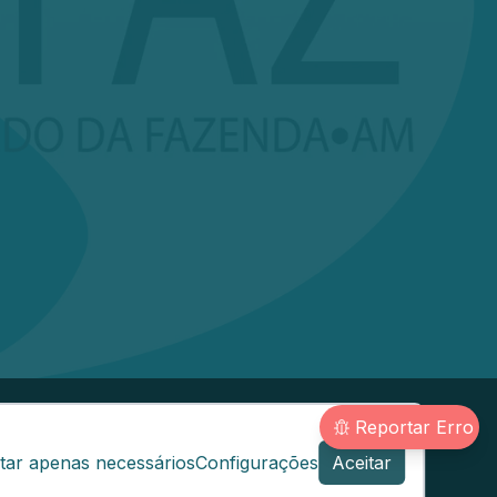
Reportar Erro
@sefaz.am.gov.br
tar apenas necessários
Configurações
Aceitar