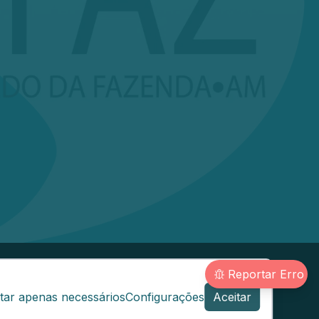
Reportar Erro
@sefaz.am.gov.br
tar apenas necessários
Configurações
Aceitar