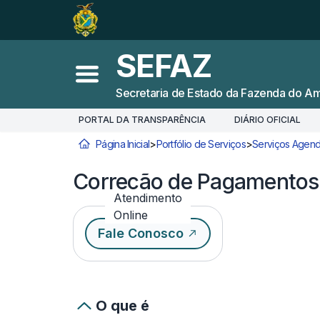
Ir para o
Conteúdo
1
Ir para a
Busca
2
SEFAZ
Ir para a
Navegação
3
Abrir menu principal
Secretaria de Estado da Fazenda do A
Ir para o
Rodapé
4
PORTAL DA TRANSPARÊNCIA
DIÁRIO OFICIAL
Página Inicial
>
Portfólio de Serviços
>
Serviços Agend
Você está aqui:
Correção de Pagamentos
Atendimento
Online
Fale Conosco
O que é