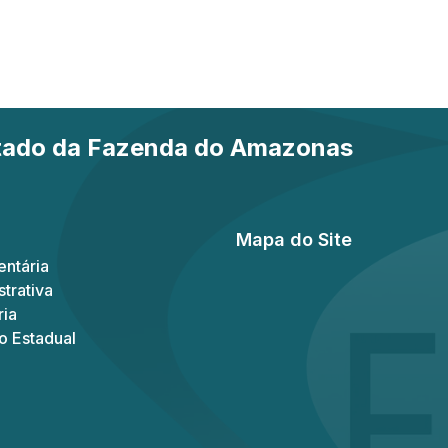
stado da Fazenda do Amazonas
Mapa do Site
ntária
trativa
ria
o Estadual