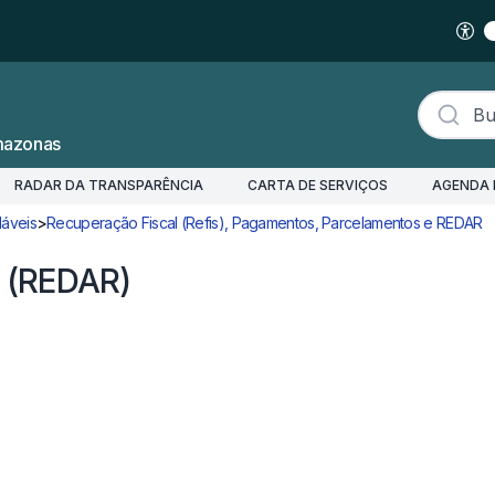
Buscar s
mazonas
RADAR DA TRANSPARÊNCIA
CARTA DE SERVIÇOS
AGENDA 
áveis
>
Recuperação Fiscal (Refis), Pagamentos, Parcelamentos e REDAR
C
 (REDAR)