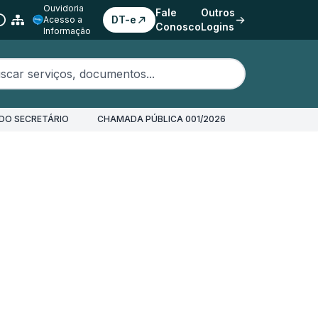
Ouvidoria
Fale
Outros
DT-e
Acesso a
Conosco
Logins
Informação
erviços, documentos...
DO SECRETÁRIO
CHAMADA PÚBLICA 001/2026
orreção de Pagamentos (REDAR)