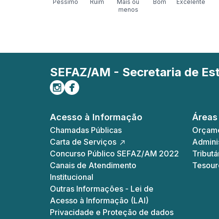
Péssimo
Ruim
Mais ou
Bom
Excelente
menos
SEFAZ/AM - Secretaria de E
Siga-nos no Instagram
Curta-nos no Facebook
Acesso à Informação
Áreas
Chamadas Públicas
Orçame
Carta de Serviços
Adminis
Concurso Público SEFAZ/AM 2022
Tributá
Canais de Atendimento
Tesour
Institucional
Outras Informações - Lei de
Acesso à Informação (LAI)
Privacidade e Proteção de dados