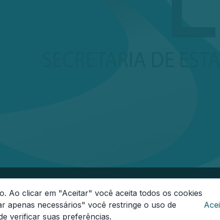
onas
o. Ao clicar em "Aceitar" você aceita todos os cookies
-000
Segunda a Sexta das 08h às 14h
Email:
ouvidoria
ar apenas necessários" você restringe o uso de
Acei
e verificar suas preferências.