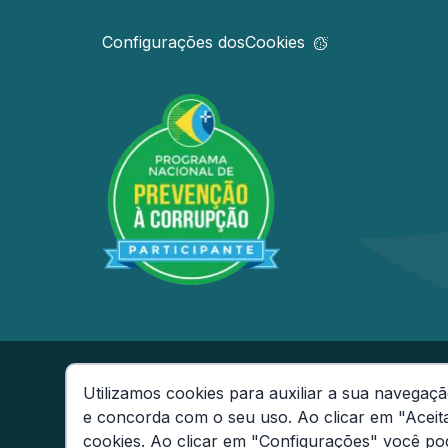
Configurações dos
Cookies
Secretaria de Estado da Fazenda do Amaz
Utilizamos cookies para auxiliar a sua navegaçã
Av André Araújo, 150 - Aleixo - CEP: 69060
e concorda com o seu uso. Ao clicar em "Aceit
Fone: (92) 2121-1600
Consentimento de Cookies
cookies. Ao clicar em "Configurações" você pod