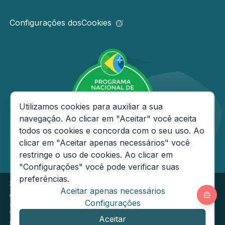
Configurações dos
Cookies
Consentimento de Cookies
Utilizamos cookies para auxiliar a sua
navegação. Ao clicar em "Aceitar" você aceita
todos os cookies e concorda com o seu uso. Ao
clicar em "Aceitar apenas necessários" você
restringe o uso de cookies. Ao clicar em
"Configurações" você pode verificar suas
preferências.
Secretaria de Estado da Fazenda do Amazonas
Aceitar apenas necessários
Av André Araújo, 150 - Aleixo - CEP: 69060-000
Segunda
Configurações
a Sexta das 08h às
14h
Email:
ouvidoria@sefaz.am.gov.br
Aceitar
Fone: (92) 2121-1600