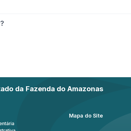
o?
stado da Fazenda do Amazonas
Mapa do Site
ntária
trativa