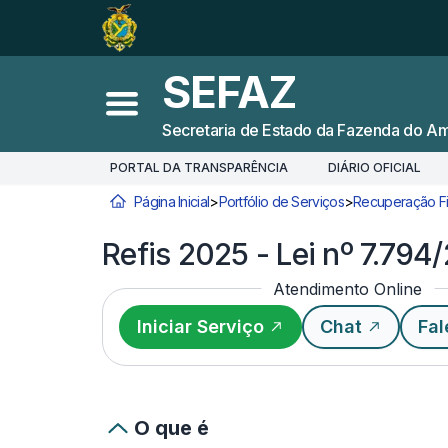
Ir para o
Conteúdo
1
Ir para a
Busca
2
SEFAZ
Ir para a
Navegação
3
Abrir menu principal
Secretaria de Estado da Fazenda do A
Ir para o
Rodapé
4
PORTAL DA TRANSPARÊNCIA
DIÁRIO OFICIAL
Página Inicial
>
Portfólio de Serviços
>
Recuperação Fi
Você está aqui:
Refis 2025 - Lei nº 7.794
Atendimento Online
Iniciar Serviço
Chat
Fal
O que é