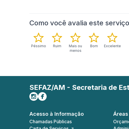
Como você avalia este serviç
Péssimo
Ruim
Mais ou
Bom
Excelente
menos
SEFAZ/AM - Secretaria de E
Siga-nos no Instagram
Curta-nos no Facebook
Acesso à Informação
Áreas
Chamadas Públicas
Orçame
Carta de Serviços
Adminis