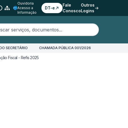
Ouvidoria
Fale
Outros
DT-e
Acesso a
Conosco
Logins
Informação
erviços, documentos...
DO SECRETÁRIO
CHAMADA PÚBLICA 001/2026
ão Fiscal - Refis 2025
Refis 2025 - Lei nº 7.794/2025