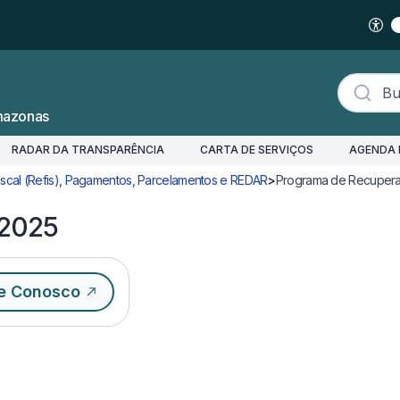
Buscar s
mazonas
RADAR DA TRANSPARÊNCIA
CARTA DE SERVIÇOS
AGENDA 
scal (Refis), Pagamentos, Parcelamentos e REDAR
>
Programa de Recuperaç
/2025
e Conosco