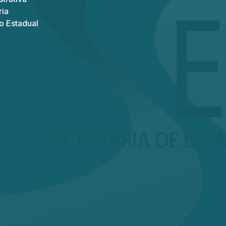
ria
o Estadual