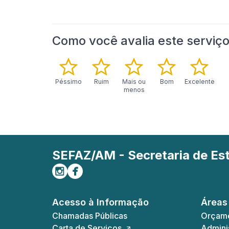
Como você avalia este serviç
Péssimo
Ruim
Mais ou
Bom
Excelente
menos
SEFAZ/AM - Secretaria de E
Siga-nos no Instagram
Curta-nos no Facebook
Acesso à Informação
Áreas
Chamadas Públicas
Orçame
Carta de Serviços
Adminis