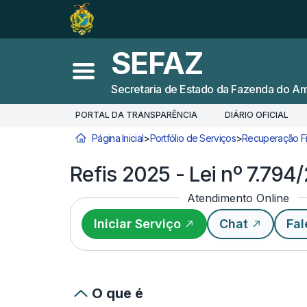
Ir para o
Conteúdo
1
Ir para a
Busca
2
SEFAZ
Ir para a
Navegação
3
Abrir menu principal
Secretaria de Estado da Fazenda do A
Ir para o
Rodapé
4
PORTAL DA TRANSPARÊNCIA
DIÁRIO OFICIAL
Página Inicial
>
Portfólio de Serviços
>
Recuperação Fi
Você está aqui:
Refis 2025 - Lei nº 7.794
Atendimento Online
Iniciar Serviço
Chat
Fal
O que é