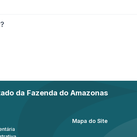
o?
stado da Fazenda do Amazonas
Mapa do Site
ntária
trativa