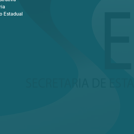
ria
o Estadual