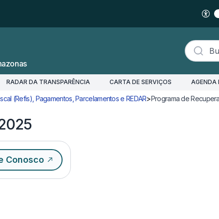
Buscar s
mazonas
RADAR DA TRANSPARÊNCIA
CARTA DE SERVIÇOS
AGENDA 
scal (Refis), Pagamentos, Parcelamentos e REDAR
>
Programa de Recuperaç
/2025
e Conosco