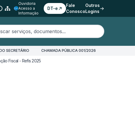
Ouvidoria
Fale
Outros
DT-e
Acesso a
Conosco
Logins
Informação
erviços, documentos...
DO SECRETÁRIO
CHAMADA PÚBLICA 001/2026
ão Fiscal - Refis 2025
Refis 2025 - Lei nº 7.794/2025