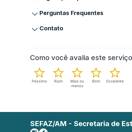
Perguntas Frequentes
Contato
Como você avalia este serviç
Péssimo
Ruim
Mais ou
Bom
Excelente
menos
SEFAZ/AM - Secretaria de E
Siga-nos no Instagram
Curta-nos no Facebook