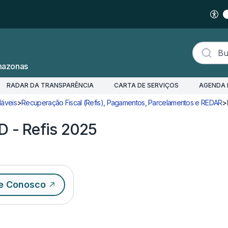
Buscar s
mazonas
RADAR DA TRANSPARÊNCIA
CARTA DE SERVIÇOS
AGENDA 
áveis
>
Recuperação Fiscal (Refis), Pagamentos, Parcelamentos e REDAR
>
D - Refis 2025
e Conosco