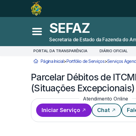
Ir para o
Conteúdo
1
Ir para a
Busca
2
SEFAZ
Ir para a
Navegação
3
Abrir menu principal
Secretaria de Estado da Fazenda do A
Ir para o
Rodapé
4
PORTAL DA TRANSPARÊNCIA
DIÁRIO OFICIAL
Página Inicial
>
Portfólio de Serviços
>
Serviços Agend
Você está aqui:
Parcelar Débitos de ITCM
(Situações Excepcionais)
Atendimento Online
Iniciar Serviço
Chat
Fal