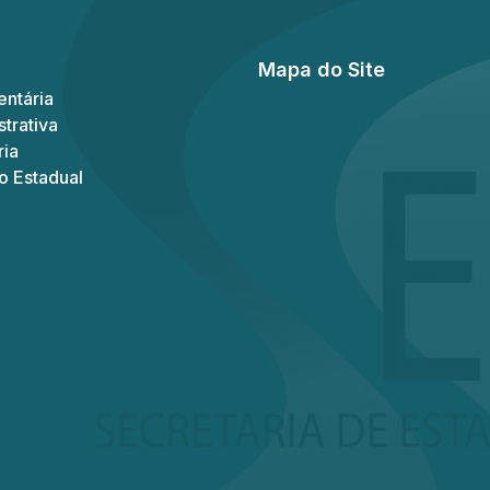
Mapa do Site
ntária
trativa
ria
o Estadual