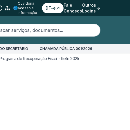
Ouvidoria
Fale
Outros
DT-e
Acesso a
Conosco
Logins
Informação
erviços, documentos...
DO SECRETÁRIO
CHAMADA PÚBLICA 001/2026
Programa de Recuperação Fiscal - Refis 2025
Parcelar Débitos de ITCMD - 