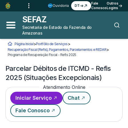
Ir para o
Conteúdo
1
Fale
Outros
Ouvidoria
DT-e
Conosco
Logins
Ir para a
Busca
2
SEFAZ
Ir para a
Navegação
3
Secretaria de Estado da Fazenda do
Abrir menu principal
Busca
Amazonas
Ir para o
Rodapé
4
>
>
Página Inicial
Portfólio de Serviços
>
Recuperação Fiscal (Refis), Pagamentos, Parcelamentos e REDAR
Você está aqui:
Programa de Recuperação Fiscal - Refis 2025
Parcelar Débitos de ITCMD - Refis
Parcelar Débitos de ITCMD - Refis
2025 (Situações Excepcionais)
Atendimento Online
Iniciar Serviço
Chat
Fale Conosco