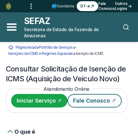
Ir para o
Conteúdo
1
Fale
Outros
Ouvidoria
DT-e
Conosco
Logins
Ir para a
Busca
2
SEFAZ
Ir para a
Navegação
3
Secretaria de Estado da Fazenda do
Abrir menu principal
Busca
Amazonas
Ir para o
Rodapé
4
>
>
Página Inicial
Portfólio de Serviços
Você está aqui:
>
Isenções de ICMS e Regimes Especiais
Isenção de ICMS
Consultar Solicitação
Consultar Solicitação de Isenção de
ICMS (Aquisição de Veículo Novo)
Atendimento Online
Iniciar Serviço
Fale Conosco
O que é