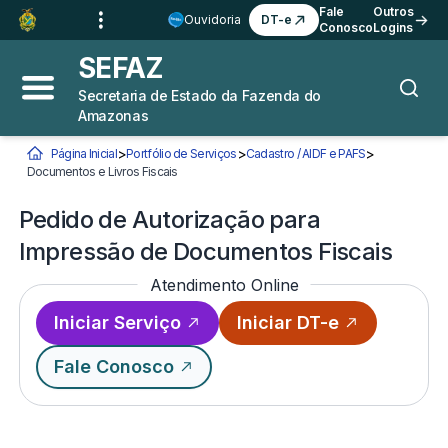
Ir para o
Conteúdo
1
Fale
Outros
Ouvidoria
DT-e
Conosco
Logins
Ir para a
Busca
2
SEFAZ
Ir para a
Navegação
3
Secretaria de Estado da Fazenda do
Abrir menu principal
Busca
Amazonas
Ir para o
Rodapé
4
>
>
>
Página Inicial
Portfólio de Serviços
Cadastro / AIDF e PAFS
Você está aqui:
Documentos e Livros Fiscais
Pedido de Autorização para Impressão de Documen
Pedido de Autorização para
Impressão de Documentos Fiscais
Atendimento Online
Iniciar Serviço
Iniciar DT-e
Fale Conosco