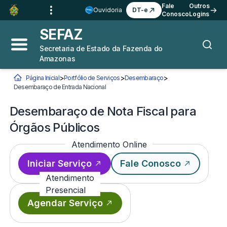
Ir para o
Conteúdo
1
Fale
Outros
Ouvidoria
DT-e
Conosco
Logins
Ir para a
Busca
2
SEFAZ
Ir para a
Navegação
3
Secretaria de Estado da Fazenda do
Abrir menu principal
Busca
Amazonas
Ir para o
Rodapé
4
>
>
>
Página Inicial
Portfólio de Serviços
Desembaraço
Você está aqui:
Desembaraço de Entrada Nacional
Desembaraço de Nota Fiscal para Órgãos Púb
Desembaraço de Nota Fiscal para
Órgãos Públicos
Atendimento Online
Iniciar Serviço
Fale Conosco
Atendimento
Presencial
Agendar Serviço