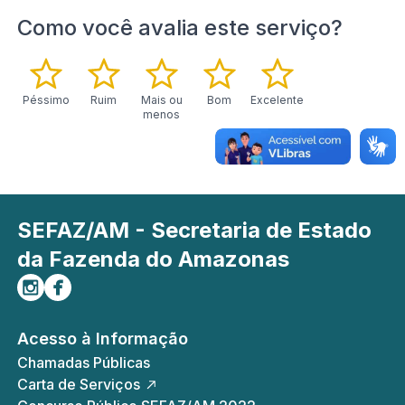
Como você avalia este serviço?
Péssimo
Ruim
Mais ou
Bom
Excelente
menos
SEFAZ/AM - Secretaria de Estado
da Fazenda do Amazonas
Siga-nos no Instagram
Curta-nos no Facebook
Acesso à Informação
Chamadas Públicas
Carta de Serviços