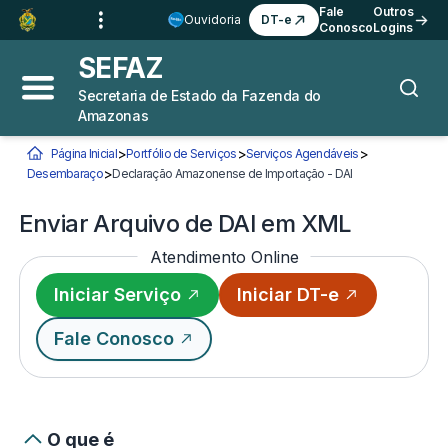
Ir para o
Conteúdo
1
Fale
Outros
Ouvidoria
DT-e
Conosco
Logins
Ir para a
Busca
2
SEFAZ
Ir para a
Navegação
3
Secretaria de Estado da Fazenda do
Abrir menu principal
Busca
Amazonas
Ir para o
Rodapé
4
>
>
>
Página Inicial
Portfólio de Serviços
Serviços Agendáveis
Você está aqui:
>
Desembaraço
Declaração Amazonense de Importação - DAI
Enviar Arquivo de
Enviar Arquivo de DAI em XML
Atendimento Online
Iniciar Serviço
Iniciar DT-e
Fale Conosco
O que é