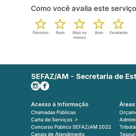
Como você avalia este serviç
Péssimo
Ruim
Mais ou
Bom
Excelente
menos
SEFAZ/AM - Secretaria de E
Siga-nos no Instagram
Curta-nos no Facebook
Acesso à Informação
Áreas
Chamadas Públicas
Orçame
Carta de Serviços
Adminis
Concurso Público SEFAZ/AM 2022
Tributá
Canais de Atendimento
Tesour