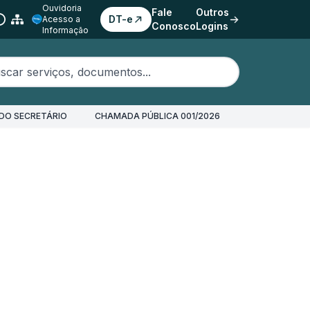
Ouvidoria
Fale
Outros
DT-e
Acesso a
Conosco
Logins
Informação
erviços, documentos...
DO SECRETÁRIO
CHAMADA PÚBLICA 001/2026
ão Estadual: Corredor de Importação