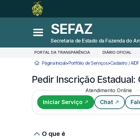
Ir para o
Conteúdo
1
Ir para a
Busca
2
SEFAZ
Ir para a
Navegação
3
Abrir menu principal
Secretaria de Estado da Fazenda do A
Ir para o
Rodapé
4
PORTAL DA TRANSPARÊNCIA
DIÁRIO OFICIAL
Página Inicial
>
Portfólio de Serviços
>
Cadastro / AIDF
Você está aqui:
Pedir Inscrição Estadual
Atendimento Online
Iniciar Serviço
Chat
Fal
O que é