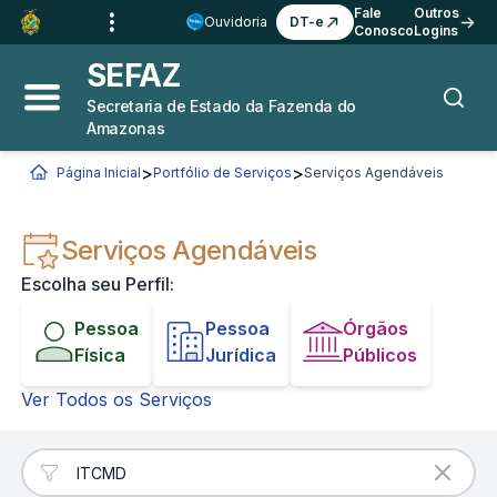
Ir para o
Conteúdo
1
Fale
Outros
Ouvidoria
DT-e
Conosco
Logins
Ir para a
Busca
2
SEFAZ
Ir para a
Navegação
3
Secretaria de Estado da Fazenda do
Abrir menu principal
Busca
Amazonas
Ir para o
Rodapé
4
>
>
Página Inicial
Portfólio de Serviços
Serviços Agendáveis
Você está aqui:
Serviços Agendáveis
Escolha seu Perfil:
Pessoa
Pessoa
Órgãos
Física
Jurídica
Públicos
Ver Todos os Serviços
Filtrar Serviços