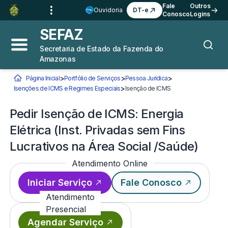
Ir para o
Conteúdo
1
Fale
Outros
Ouvidoria
DT-e
Conosco
Logins
Ir para a
Busca
2
SEFAZ
Ir para a
Navegação
3
Secretaria de Estado da Fazenda do
Abrir menu principal
Busca
Amazonas
Ir para o
Rodapé
4
>
>
>
Página Inicial
Portfólio de Serviços
Pessoa Jurídica
Você está aqui:
>
Isenções de ICMS e Regimes Especiais
Isenção de ICMS
Pedir Isenção de ICMS:
Pedir Isenção de ICMS: Energia
Elétrica (Inst. Privadas sem Fins
Lucrativos na Área Social /Saúde)
Atendimento Online
Iniciar Serviço
Fale Conosco
Atendimento
Presencial
Agendar Serviço